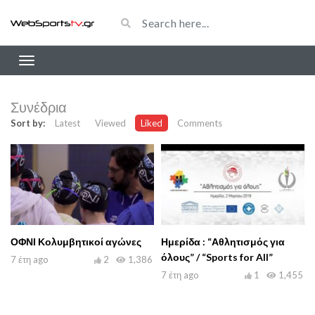
Συνέδρια
Sort by:
Latest
Viewed
Liked
Comments
ΟΦΝΙ Κολυμβητικοί αγώνες
Ημερίδα : “Αθλητισμός για
όλους” / “Sports for All”
7 έτη ago
2
1,386
7 έτη ago
1
1,455