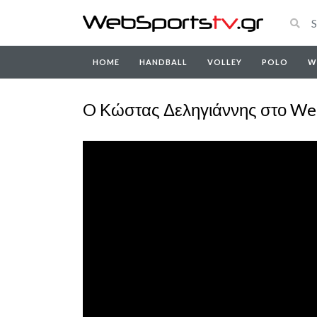
HOME
HANDBALL
VOLLEY
POLO
W
O Κώστας Δεληγιάννης στο W