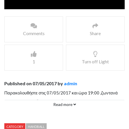
Comments
Share
1
Turn off Light
Published on 07/05/2017 by
admin
Παρακολουθήστε στις 07/05/2017 και ώρα 19:00 ,ζωντανά
από την αίθουσα “Γ.Κασιμάτης” του ΟΑΚΑ και το κανάλι της
Read more
ΑΕΚ TV ,σε παραγωγή του WebSportsTv τον αγώνα μεταξύ
ΑΕΚ – Διομήδης Άργους για την Handball Premier.
CATEGORY
HANDBALL