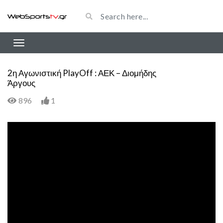
2η Αγωνιστική PlayOff : ΑΕΚ – Διομήδης
Άργους
896
1